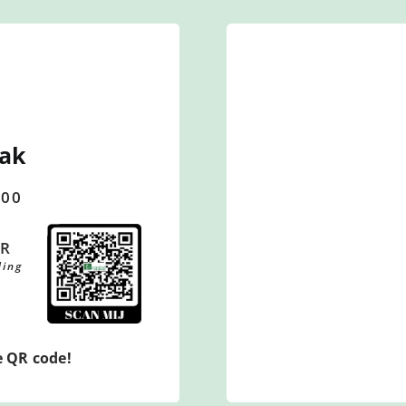
aak
:00
UR
ding
e QR code!