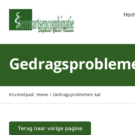
Ga
Ho
naar
inhoud
Gedragsproblem
Kruimelpad
:
Home
/
Gedragsproblemen kat
Terug naar vorige pagina