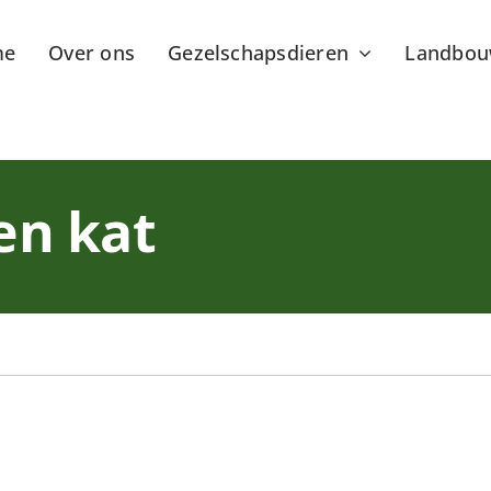
me
Over ons
Gezelschapsdieren
Landbou
en kat