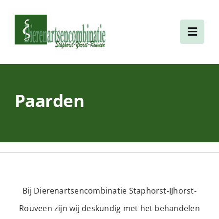
Ga
naar
Toggl
inhoud
Navig
Home
Paarden
Over ons
Gezelschapsdieren
Landbouwhuisdieren
Bij Dierenartsencombinatie Staphorst-IJhorst-
Diensten
Rouveen zijn wij deskundig met het behandelen