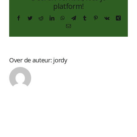
platform!
Facebook
Twitter
Reddit
LinkedIn
WhatsApp
Telegram
Tumblr
Pinterest
Vk
Xing
E-
mail
Over de auteur:
jordy