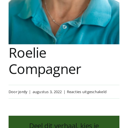
Roelie
Compagner
voor
Door
jordy
|
augustus 3, 2022
|
Reacties uitgeschakeld
Roelie
Compagner
Deel dit verhaal, kies je